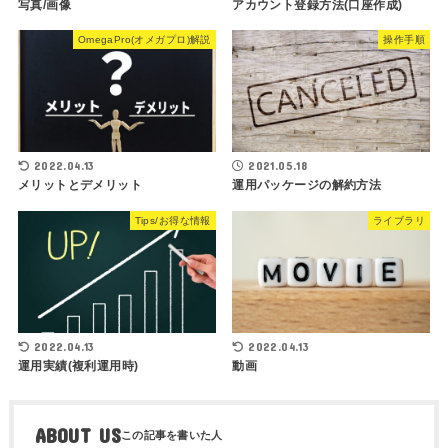
写真/画像
アカウント登録方法(口座作成)
OmegaPro(オメガプロ)解説
操作手順
2022.04.13
2021.05.18
メリットとデメリット
運用パッケージの解約方法
Tips/お得な情報
ライブラリ
2022.04.13
2022.04.13
運用実績(複利運用時)
動画
ABOUT US