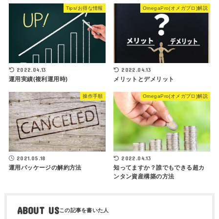
Tips/お得な情報
OmegaPro(オメガプロ)解説
2022.04.13
2022.04.13
運用実績(複利運用時)
メリットとデメリット
操作手順
OmegaPro(オメガプロ)解説
2021.05.18
2022.04.13
運用パッケージの解約方法
知ってますか？誰でもできる超カ
ンタン資産構築の方法
ABOUT US