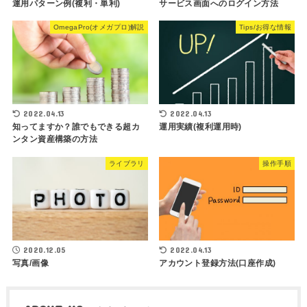
運用パターン例(複利・単利)
サービス画面へのログイン方法
OmegaPro(オメガプロ)解説
Tips/お得な情報
2022.04.13
2022.04.13
知ってますか？誰でもできる超カ
運用実績(複利運用時)
ンタン資産構築の方法
ライブラリ
操作手順
2020.12.05
2022.04.13
写真/画像
アカウント登録方法(口座作成)