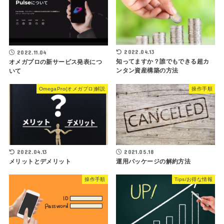
2022.04.13
2022.11.04
知ってますか？誰でもできる超カ
オメガプロの新サービス発表につ
ンタン資産構築の方法
いて
OmegaPro(オメガプロ)解説
操作手順
2022.04.13
2021.05.18
メリットとデメリット
運用パッケージの解約方法
操作手順
Tips/お得な情報