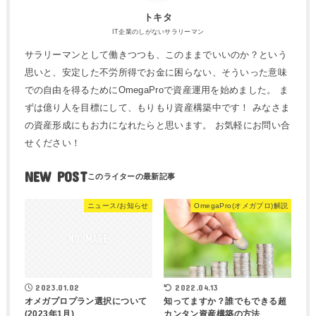
トキタ
IT企業のしがないサラリーマン
サラリーマンとして働きつつも、このままでいいのか？という
思いと、安定した不労所得でお金に困らない、そういった意味
での自由を得るためにOmegaProで資産運用を始めました。 ま
ずは億り人を目標にして、もりもり資産構築中です！ みなさま
の資産形成にもお力になれたらと思います。 お気軽にお問い合
せください！
NEW POST
ニュース/お知らせ
OmegaPro(オメガプロ)解説
2023.01.02
2022.04.13
オメガプロプラン選択について
知ってますか？誰でもできる超
(2023年1月)
カンタン資産構築の方法